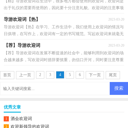
【精】导游欢迎词在生活中，很多地方都会使用到欢迎词，欢迎词是
出于礼仪的需要而使用的，因此要十分注意礼貌。欢迎词的注意事项
有许多，你确定会写吗？下面是小编精心整理的导游欢迎...
导游欢迎词【热】
2023-03-20
导游欢迎词【热】在学习、工作生活中，我们使用上欢迎词的情况与
日俱增，在写作上，欢迎词有一定的书写规范。写起欢迎词来就毫无
头绪？下面是小编精心整理的导游欢迎词，希望能够帮助...
【荐】导游欢迎词
2023-03-20
【荐】导游欢迎词在发展不断提速的社会中，能够利用到欢迎词的场
合越来越多，写欢迎词时措辞要慎重，勿信口开河，同时要注意尊重
对方的风俗习惯，应避开对方的忌讳，以免发生误会。写起...
2
3
4
5
6
首页
上一页
下一页
尾页
优秀文章
酒会欢迎词
1
欢迎新领导的欢迎词
2