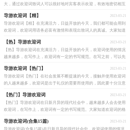
大，通过欢迎词致词人可以很好地对宾客表示欢迎，有效地密切相互
关系。你知道欢迎词怎样才能写的好吗？下面是小编收...
导游欢迎词【精】
2023-03-21
导游欢迎词【精】在充满活力，日益开放的今天，我们都可能会用到
欢迎词，欢迎词用语务必富有激情和表现出致词人的真诚。大家知道
欢迎词的格式吗？以下是小编收集整理的导游欢迎词，欢...
【热】导游欢迎词
2023-03-21
【热】导游欢迎词在充满活力，日益开放的今天，欢迎词使用的情况
越来越多，在写作上，欢迎词有一定的书写规范。在写之前，可以先
参考范文，以下是小编整理的导游欢迎词，欢迎阅读与收藏。...
导游欢迎词【热门】
2023-03-21
导游欢迎词【热门】在社会发展不断提速的今天，接触并使用欢迎词
的人越来越多，欢迎词是出于礼仪的需要而使用的，因此要十分注意
礼貌。那么，怎么去写欢迎词呢？以下是小编收集整理的...
【热门】导游欢迎词
2023-03-21
【热门】导游欢迎词在日新月异的现代社会中，越来越多人会去使用
欢迎词，在写作上，欢迎词有一定的书写规范。大家知道欢迎词的格
式吗？以下是小编收集整理的导游欢迎词，欢迎阅读，希望...
导游欢迎词(合集15篇)
2023-03-21
导游欢迎词(合集15篇)在日新月异的现代社会中，欢迎词使用的情况