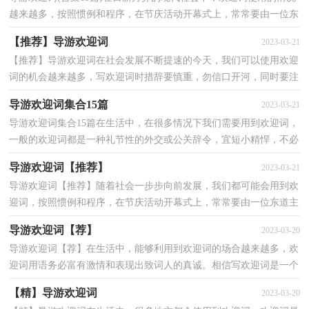
越来越多，按照惯例和程序，在节庆活动开幕式上，常常要由一位东
道主方面的要员向来宾敬致一篇热情洋溢的欢迎词。写...
【推荐】导游欢迎词
2023-03-21
【推荐】导游欢迎词在社会发展不断提速的今天，我们可以使用欢迎
词的机会越来越多，写欢迎词时措辞要慎重，勿信口开河，同时要注
意尊重对方的风俗习惯，应避开对方的忌讳，以免发生误会...
导游欢迎词集合15篇
2023-03-21
导游欢迎词集合15篇在生活中，在很多情况下我们需要用到欢迎词，
一般的欢迎词都是一种礼节性的外交或公关辞令，宜短小精悍，不必
长篇大论。欢迎词的注意事项有许多，你确定会写吗？下面...
导游欢迎词【推荐】
2023-03-21
导游欢迎词【推荐】随着社会一步步向前发展，我们都可能会用到欢
迎词，按照惯例和程序，在节庆活动开幕式上，常常要由一位东道主
方面的要员向来宾敬致一篇热情洋溢的欢迎词。那么，怎...
导游欢迎词【荐】
2023-03-20
导游欢迎词【荐】在生活中，能够利用到欢迎词的场合越来越多，欢
迎词用语务必富有激情和表现出致词人的真诚。相信写欢迎词是一个
让许多人都头痛的问题，以下是小编为大家整理的导...
【精】导游欢迎词
2023-03-20