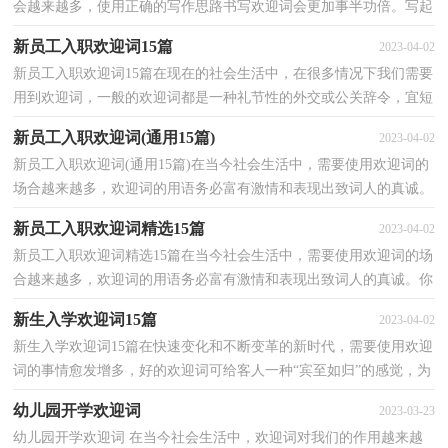
会越来越多，使用正确的写作思路书写欢迎词会更加事半功倍。写起
欢迎词来就毫无头绪？下面是小编收集整理的新员工...
新员工入职欢迎词15篇
2023-04-02
新员工入职欢迎词15篇在现在的社会生活中，在很多情况下我们需要
用到欢迎词，一般的欢迎词都是一种礼节性的外交或公关辞令，宜短
小精悍，不必长篇大论。欢迎词的注意事项有许多，你确...
新员工入职欢迎词(通用15篇)
2023-04-02
新员工入职欢迎词(通用15篇)在当今社会生活中，需要使用欢迎词的
场合越来越多，欢迎词的用语务必富有激情和表现出致词人的真诚。
你写欢迎词时总是没有新意？以下是小编收集整理的...
新员工入职欢迎词精选15篇
2023-04-02
新员工入职欢迎词精选15篇在当今社会生活中，需要使用欢迎词的场
合越来越多，欢迎词的用语务必富有激情和表现出致词人的真诚。你
写欢迎词时总是没有新意？以下是小编收集整理的新...
新生入学欢迎词15篇
2023-04-02
新生入学欢迎词15篇在快速变化和不断变革的新时代，需要使用欢迎
词的事情愈发增多，好的欢迎词可给客人一种“宾至如归”的感觉，为
下一步各种活动的圆满举行打下好的基础。欢迎词...
幼儿园开学欢迎词
2023-03-23
幼儿园开学欢迎词 在当今社会生活中，欢迎词对我们的作用越来越