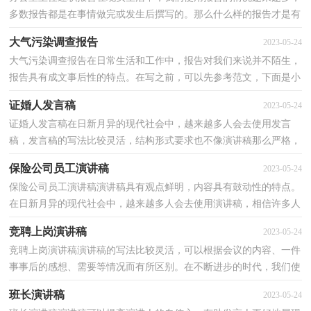
多数报告都是在事情做完或发生后撰写的。那么什么样的报告才是有
效的呢？下面是小编为大家收集的办公室主任述职报...
大气污染调查报告
2023-05-24
大气污染调查报告在日常生活和工作中，报告对我们来说并不陌生，
报告具有成文事后性的特点。在写之前，可以先参考范文，下面是小
编帮大家整理的大气污染调查报告，希望对大家有所帮助...
证婚人发言稿
2023-05-24
证婚人发言稿在日新月异的现代社会中，越来越多人会去使用发言
稿，发言稿的写法比较灵活，结构形式要求也不像演讲稿那么严格，
可以根据会议的内容、一件事事后的感想、需要等情况而...
保险公司员工演讲稿
2023-05-24
保险公司员工演讲稿演讲稿具有观点鲜明，内容具有鼓动性的特点。
在日新月异的现代社会中，越来越多人会去使用演讲稿，相信许多人
会觉得演讲稿很难写吧，以下是小编精心整理的保险公...
竞聘上岗演讲稿
2023-05-24
竞聘上岗演讲稿演讲稿的写法比较灵活，可以根据会议的内容、一件
事事后的感想、需要等情况而有所区别。在不断进步的时代，我们使
用上演讲稿的情况与日俱增，演讲稿的注意事项有许...
班长演讲稿
2023-05-24