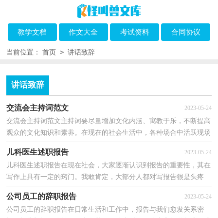
教学文档
作文大全
考试资料
合同协议
>
当前位置：
首页
讲话致辞
讲话致辞
交流会主持词范文
2023-05-24
交流会主持词范文主持词要尽量增加文化内涵、寓教于乐，不断提高
观众的文化知识和素养。在现在的社会生活中，各种场合中活跃现场
气氛的任务都交给了主持人，那么我们该怎么去写主...
儿科医生述职报告
2023-05-24
儿科医生述职报告在现在社会，大家逐渐认识到报告的重要性，其在
写作上具有一定的窍门。我敢肯定，大部分人都对写报告很是头疼
的，以下是小编为大家整理的儿科医生述职报告，欢迎大家...
公司员工的辞职报告
2023-05-24
公司员工的辞职报告在日常生活和工作中，报告与我们愈发关系密