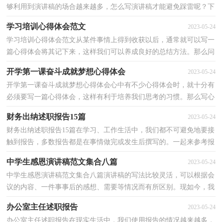
够利用到演讲稿的场合越来越多，怎么写演讲稿才能避免踩雷呢？下
面是小编精心整理的有关青春理想演讲稿，供大家参考...
学习培训心得体会范文
2023-05-24
学习培训心得体会范文从某件事情上得到收获以后，通常就可以写一
篇心得体会将其记下来，这样我们可以养成良好的总结方法。那么问
题来了，应该如何写心得体会呢？以下是小编帮大家整...
开学第一课奋斗成就梦想心得体会
2023-05-24
开学第一课奋斗成就梦想心得体会心中有不少心得体会时，就十分有
必须要写一篇心得体会，这样有利于培养我们思考的习惯。那么写心
得体会要注意的内容有什么呢？以下是小编精心整理...
财务出纳述职报告15篇
2023-05-24
财务出纳述职报告15篇在学习、工作生活中，我们都不可避免地要接
触到报告，多数报告都是在事情做完或发生后撰写的。一起来参考报
告是怎么写的吧，以下是小编为大家整理的财务出纳...
中学生感恩演讲稿范文集合八篇
2023-05-24
中学生感恩演讲稿范文集合八篇演讲稿的写法比较灵活，可以根据会
议的内容、一件事事后的感想、需要等情况而有所区别。现如今，我
们使用上演讲稿的情况与日俱增，那么你有了解过演...
办公室主任述职报告
2023-05-24
办公室主任述职报告在现实生活中，我们使用报告的情况越来越多，