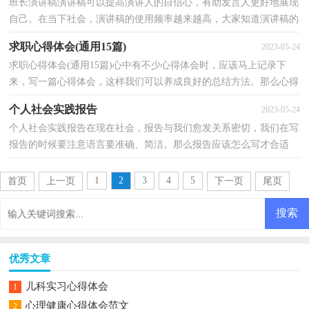
班长演讲稿演讲稿可以提高演讲人的自信心，有助发言人更好地展现
自己。在当下社会，演讲稿的使用频率越来越高，大家知道演讲稿的
格式吗？以下是小编精心整理的班长演讲稿，仅供参考，大...
求职心得体会(通用15篇)
2023-05-24
求职心得体会(通用15篇)心中有不少心得体会时，应该马上记录下
来，写一篇心得体会，这样我们可以养成良好的总结方法。那么心得
体会该怎么写？想必这让大家都很苦恼吧，下面是小编整理...
个人社会实践报告
2023-05-24
个人社会实践报告在现在社会，报告与我们愈发关系密切，我们在写
报告的时候要注意语言要准确、简洁。那么报告应该怎么写才合适
呢？下面是小编精心整理的个人社会实践报告，希望对大...
1
2
3
4
5
首页
上一页
下一页
尾页
优秀文章
儿科实习心得体会
1
心理健康心得体会范文
2