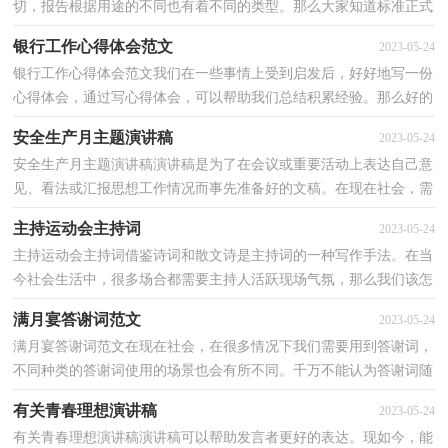
切，报告根据用途的不同也有着不同的类型。那么大家知道标准正式
的报告格式吗？以下是小编收集整理的公司员工的辞职...
银行工作心得体会范文
2023-05-24
银行工作心得体会范文我们在一些事情上受到启发后，好好地写一份
心得体会，通过写心得体会，可以帮助我们总结积累经验。那么好的
心得体会是什么样的呢？以下是小编为大家收集的银行...
安全生产月主题演讲稿
2023-05-24
安全生产月主题演讲稿演讲稿是为了在会议或重要活动上表达自己意
见、看法或汇报思想工作情况而事先准备好的文稿。在现在社会，需
要使用演讲稿的场合越来越多，那么一般演讲稿是...
主持运动会主持词
2023-05-24
主持运动会主持词借鉴诗词和散文诗是主持词的一种写作手法。在当
今社会生活中，很多场合都需要主持人活跃现场气氛，那么我们该怎
么去写主持词呢？下面是小编整理的主持运动会主持...
满月宴答谢词范文
2023-05-24
满月宴答谢词范文在现在社会，在很多情况下我们需要用到答谢词，
不同种类的答谢词使用的场景也会有所不同。千万不能认为答谢词随
便应付就可以，以下是小编帮大家整理的满月宴答谢...
有关青春理想演讲稿
2023-05-24
有关青春理想演讲稿演讲稿可以帮助发言者更好的表达。现如今，能