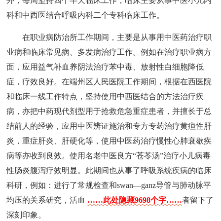
外，每周坚持四个半天临床工作，临床主要从事中医小儿内
科和中西医结合呼吸内科二个专科临床工作。
在职业病防治所工作期间，主要是从事用中医药治疗职
业病和临床常见病、多发病治疗工作。例如在治疗职业病方
面，应用益气补血养阴法治疗苯中毒、放射性白细胞降低
症，疗效良好。在端州区人民医院工作期间，根据在西医院
和临床一线工作特点，坚持使用中西医结合的方法治疗疾
病，亦把中药现代剂型用于抢救危急重症患者，并擅长于总
结前人的经验，应用中医辨证施治和专方专药治疗黄疸性肝
炎，重症肝炎、肝硬化等，使用中医药治疗慢性心肺衰歇疾
病等亦收到良效。使用名老中医良方“苍苓汤”治疗小儿病毒
性肠炎腹泻疗效明显。此期间也从事了呼吸系统疾病的临床
科研，例如：进行了常规检查和swan—ganz导管与肺动脉平
均压的关系研究，活血
……此处隐藏9698个字……
者留下了
深刻印象。