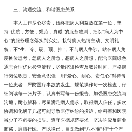
三、沟通交流，和谐医患关系
本人工作尽心尽责，始终把病人利益放在第一位，坚
持“优质，方便，规范，真诚”的服务准则，把以“病人为中
心”的服务理念落实到实处。接待病人热情主动、文明礼
貌，不“生、冷、硬、顶、推”，不与病人争吵。站在病人角
度换位思考，急病人之所急，想病人之所想，配合医院绿色
通志合理优化检查流程，尽量缩短检查及取片时间。严格履
行岗位职责，安全意识强，用“爱心、耐心、责任心”对待每
一位患者，严防医疗事故的发生。规范操作每一次检查，仔
细阅读每一张片子，认真书写每一份报告。加强医患交流与
沟通，耐心解释，尽量满足病人需求，取得病人信任，多次
协调和化解了几起可能导致医疗纠纷的投诉，给科室和医院
减少了不必要的损失。遵守医德规范要求，坚决响应反商业
贿赂，廉洁行医、严以律已，自觉做到“八不准”和“十个严