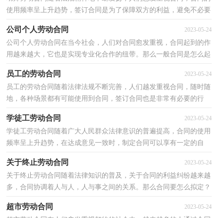
使用频率呈上升趋势，签订合同是为了保障双方的利益，避免不必要
的争端。那么大家知道合法的合同书怎么写吗？以下是小...
公司个人劳动合同
2023-05-24
公司个人劳动合同在当今社会，人们对合同愈发重视，合同起到的作
用越来越大，它也是实现专业化合作的纽带。那么一般合同是怎么起
草的呢？以下是小编为大家收集的公司个人劳动合同，仅...
员工的劳动合同
2023-05-24
员工的劳动合同随着法律法规不断完善，人们越发重视合同，随时随
地，各种场景都有可能使用到合同，签订合同也是非常有必要的行
为。那么常见的合同书是什么样的呢？下面是小编为大家整...
学徒工劳动合同
2023-05-24
学徒工劳动合同随着广大人民群众法律意识的普遍提高，合同的使用
频率呈上升趋势，在达成意见一致时，制定合同可以享有一定的自
由。那么问题来了，到底应如何拟定合同呢？以下是小编收...
关于终止劳动合同
2023-05-24
关于终止劳动合同随着法律知识的普及，关于合同的利益纠纷越来越
多，合同协调着人与人，人与事之间的关系。那么合同要怎么拟定？
想必这让大家都很苦恼吧，以下是小编为大家收集的关于...
超市劳动合同
2023-05-24