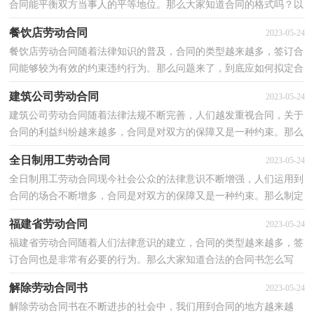
合同能平衡双方当事人的平等地位。那么大家知道合同的格式吗？以
下是小编收集整理的设计师劳动合同，仅供参考，欢迎大...
餐饮店劳动合同
2023-05-24
餐饮店劳动合同随着法律知识的普及，合同的类型越来越多，签订合
同能够较为有效的约束违约行为。那么问题来了，到底应如何拟定合
同呢？以下是小编整理的餐饮店劳动合同，希望能够帮助...
建筑公司劳动合同
2023-05-24
建筑公司劳动合同随着法律法规不断完善，人们越发重视合同，关于
合同的利益纠纷越来越多，合同是对双方的保障又是一种约束。那么
大家知道合法的合同书怎么写吗？下面是小编精心整理...
全日制用工劳动合同
2023-05-24
全日制用工劳动合同现今社会公众的法律意识不断增强，人们运用到
合同的场合不断增多，合同是对双方的保障又是一种约束。那么制定
合同书有什么需要注意的呢？下面是小编收集整理的...
福建省劳动合同
2023-05-24
福建省劳动合同随着人们法律意识的建立，合同的类型越来越多，签
订合同也是非常有必要的行为。那么大家知道合法的合同书怎么写
吗？下面是小编为大家收集的福建省劳动合同，欢迎阅读...
解除劳动合同书
2023-05-24
解除劳动合同书在不断进步的社会中，我们用到合同的地方越来越