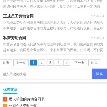
超市劳动合同在人们愈发重视契约的社会中，越来越多的人通过合同
来调和民事关系，在达成意见一致时，制定合同可以享有一定的自
由。相信很多朋友都对拟合同感到非常苦恼吧，下面是小...
正规员工劳动合同
2023-05-24
正规员工劳动合同随着法律观念的深入人心，人们运用到合同的场合
不断增多，合同能够促使双方正确行使权力，严格履行义务。那么制
定合同书有什么需要注意的呢？以下是小编整理的正规...
私营劳动合同
2023-05-24
私营劳动合同在人们越来越相信法律的社会中，我们用到合同的地方
越来越多，合同是企业发展中一个非常重要的因素。知道吗，写合同
可是有方法的哦，以下是小编精心整理的私营劳动合同...
1
2
3
4
5
首页
上一页
下一页
尾页
优秀文章
用人单位的劳动合同书
1
公司个人劳动合同
2