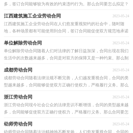
多，签订合同能够较为有效的约束违约行为。那么合同要怎么拟定？
想必这让大家都很苦恼吧，下面是小编为大家收集的解除...
江西建筑施工企业劳动合同
2023-05-24
江西建筑施工企业劳动合同在人们愈发重视契约的社会中，随时随
地，各种场景都有可能使用到合同，签订合同能促使双方规范地承诺
和履行合作。合同有不同的类型，当然也有不同的目的，以...
单位解除劳动合同
2023-05-24
单位解除劳动合同随着人们对法律的了解日益加深，合同出现在我们
生活中的次数越来越多，合同是对双方的保障又是一种约束。那么制
定合同书有什么需要注意的呢？以下是小编为大家整...
成都劳动合同
2023-05-24
成都劳动合同随着法律法规不断完善，人们越发重视合同，合同的类
型越来越多，合同能够促使双方正确行使权力，严格履行义务。那么
常见的合同书是什么样的呢？下面是小编帮大家整理的成...
浙江劳动合同
2023-05-24
浙江劳动合同现今社会公众的法律意识不断增强，合同的类型越来越
多，合同能够促使双方正确行使权力，严格履行义务。那么合同要怎
么拟定？想必这让大家都很苦恼吧，以下是小编收集整理...
幼师劳动合同
2023-05-24
幼师劳动合同随着法治精神地不断发扬，人们愈发重视合同，合同的