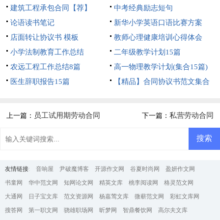
建筑工程承包合同【荐】
中考经典励志短句
论语读书笔记
新华小学英语口语比赛方案
店面转让协议书 模板
教师心理健康培训心得体会
小学法制教育工作总结
二年级教学计划15篇
农远工程工作总结8篇
高一物理教学计划(集合15篇)
医生辞职报告15篇
【精品】合同协议书范文集合
5篇
员工试用期劳动合同
私营劳动合同
上一篇：
下一篇：
友情链接
:
音响屋
尹破魔博客
开源作文网
谷夏时尚网
盈妍作文网
书童网
华中范文网
知网论文网
精英文库
桃李阅读网
格灵范文网
大通网
日子宝文库
范文资源网
杨嘉莺文库
微蕲范文网
彩虹文库网
搜答网
第一职文网
骁雄职场网
昕梦网
智鼎餐饮网
高尔夫文库