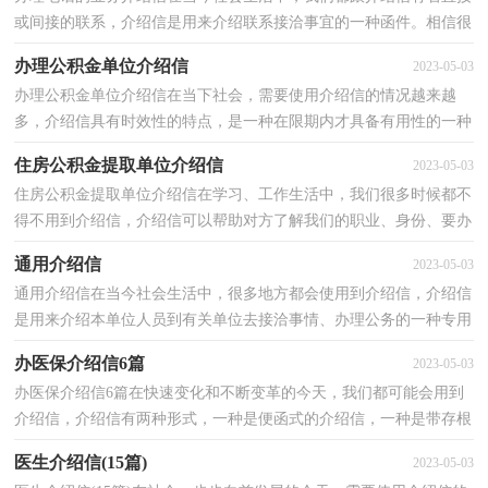
或间接的联系，介绍信是用来介绍联系接洽事宜的一种函件。相信很
多朋友都对写介绍信感到非常苦恼吧，以下是小编精...
办理公积金单位介绍信
2023-05-03
办理公积金单位介绍信在当下社会，需要使用介绍信的情况越来越
多，介绍信具有时效性的特点，是一种在限期内才具备有用性的一种
专用文书。在写之前，可以先参考范文，下面是小编精心整...
住房公积金提取单位介绍信
2023-05-03
住房公积金提取单位介绍信在学习、工作生活中，我们很多时候都不
得不用到介绍信，介绍信可以帮助对方了解我们的职业、身份、要办
的事情、要见的人、有什么希望和要求等。那要怎...
通用介绍信
2023-05-03
通用介绍信在当今社会生活中，很多地方都会使用到介绍信，介绍信
是用来介绍本单位人员到有关单位去接洽事情、办理公务的一种专用
书信。为了让您在写介绍信时更加简单方便，以下是...
办医保介绍信6篇
2023-05-03
办医保介绍信6篇在快速变化和不断变革的今天，我们都可能会用到
介绍信，介绍信有两种形式，一种是便函式的介绍信，一种是带存根
的介绍信。你知道介绍信怎样才能写的好吗？下面是小编...
医生介绍信(15篇)
2023-05-03