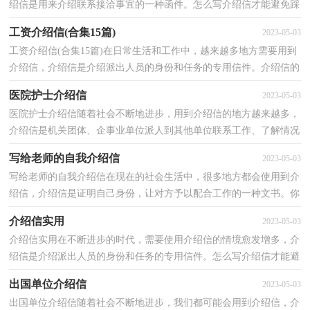
绍信是用来介绍联系接洽事宜的一种函件。怎么写介绍信才能避免踩
雷呢？以下是小编整理的个人求职介绍信，欢迎阅读与...
工资介绍信(合集15篇)
2023-05-03
工资介绍信(合集15篇)在日常生活和工作中，越来越多地方需要用到
介绍信，介绍信是介绍派出人员的身份和任务的专用信件。介绍信的
注意事项有许多，你确定会写吗？下面是小编整理的工...
医院护士介绍信
2023-05-03
医院护士介绍信随着社会不断地进步，用到介绍信的地方越来越多，
介绍信是机关团体、企事业单位派人到其他单位联系工作、了解情况
或参加各种社会活动时用的函件。还是对介绍信一...
写给老师的自我介绍信
2023-05-03
写给老师的自我介绍信在现在的社会生活中，很多地方都会使用到介
绍信，介绍信是证明自己身份，让对方予以配合工作的一种文书。你
所见过的介绍信是什么样的呢？下面是小编整理的写给...
介绍信实用
2023-05-03
介绍信实用在不断进步的时代，需要使用介绍信的情境愈发增多，介
绍信是介绍派出人员的身份和任务的专用信件。怎么写介绍信才能避
免踩雷呢？下面是小编为大家收集的介绍信实用，仅供...
出国单位介绍信
2023-05-03
出国单位介绍信随着社会不断地进步，我们都可能会用到介绍信，介