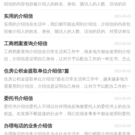
绍信的内容包括被介绍人的姓名、身份、随访人的人数、活动的目
的、对受访单位的请求等。那要怎么写好介绍信呢？下...
实用的介绍信
2023-05-03
实用的介绍信在生活中，我们都可能会用到介绍信，介绍信的内容包
括被介绍人的姓名、身份、随访人的人数、活动的目的、对受访单位
的请求等。相信许多人会觉得介绍信很难写吧，下面...
工商档案查询介绍信
2023-05-03
工商档案查询介绍信在日常生活和工作中，很多地方都会使用到介绍
信，介绍信是证明自己身份，让对方予以配合工作的一种文书。怎么
写介绍信才能避免踩雷呢？下面是小编精心整理的工商...
住房公积金提取单位介绍信7篇
2023-05-03
住房公积金提取单位介绍信7篇在日常生活和工作中，越来越多地方
需要用到介绍信，介绍信是证明自己身份，让对方予以配合工作的一
种文书。如何写一份恰当的介绍信呢？以下是小编为大...
委托书介绍信
2023-05-03
委托书介绍信委托人不得以任何理由反悔被委托人的委托书上的合法
权益。在发展不断提速的社会中，我们在很多事务中都会使用到委托
书，那么问题来了，到底应如何写一份恰当的委托书...
办理电话的业务介绍信
2023-05-03
办理电话的业务介绍信在当今社会生活中，我们都跟介绍信有着直接