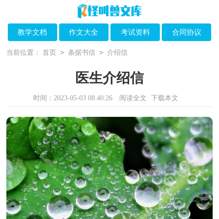
教学文档
作文大全
考试资料
合同协议
>
>
当前位置：
首页
条据书信
介绍信
医生介绍信
时间：2023-05-03 08:40:26
阅读全文
下载本文