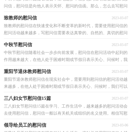
问信，慰问信是向他人表示关怀、慰问的信函。那么，怎么去写慰问
信呢？以下是小编为大家整理的中秋节慰问信，仅供参考...
致教师的慰问信
2023-03-07
致教师的慰问信在快速变化和不断变革的新时代，需要使用慰问信的
慰问活动越来越多，写慰问信需要表达真挚的、自然的、真切的慰问
之情。那么问题来了，到底应如何写一份恰当的慰问...
中秋节慰问信
2023-03-07
中秋节慰问信随着社会一步步向前发展，慰问信在慰问活动中起到的
作用越来越大，在他人处于困难时期或节假日表示关心、问候时，我
们可以用慰问信表示慰问。那么，怎么去写慰问信呢？以...
重阳节退休教师慰问信
2023-03-07
重阳节退休教师慰问信在现实社会中，需要用到慰问信的慰问活动越
来越多，在他人处于困难时期或节假日表示关心、问候时，我们可以
用慰问信表示慰问。相信许多人会觉得慰问信很难写...
三八妇女节慰问信15篇
2023-03-07
三八妇女节慰问信15篇在学习、工作生活中，越来越多的慰问活动会
去使用慰问信，慰问信一般以有关机关或组织的名义使用。相信写慰
问信是一个让许多人都头痛的问题，下面是小编为大...
领导给员工的慰问信
2023-03-06