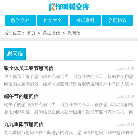
教学文档
作文大全
考试资料
合同协议
>
>
当前位置：
首页
条据书信
慰问信
慰问信
致全体员工春节慰问信
2023-03-19
致全体员工春节慰问信在充满活力，日益开放的今天，接触并使用慰
问信的人越来越多，如果向那些有特殊贡献或遇到意外不幸的人表示
慰问，可以写一封慰问信。你知道慰问信怎样才能写的...
端午节的慰问信
2023-03-14
端午节的慰问信在充满活力，日益开放的今天，很多慰问活动我们需
要用到慰问信，慰问信是在他人处于困难时期或节假日表示关心、问
候的应用文。相信很多朋友都对写慰问信感到非常苦...
九九重阳节慰问信
2023-03-14
九九重阳节慰问信在不断进步的时代，慰问信在慰问活动中起到的作