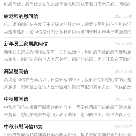
到慰问信。慰问信是在他人处于困难时期或节假日表示关心、问候的
应用文。你所见过的慰问信是什么样的呢？下面是...
给老师的慰问信
2023-03-10
给老师的慰问信在发展不断提速的社会中，需要使用慰问信的慰问活
动越来越多，慰问信是对由于某种原因而遭到暂时困难和严重损失的
的表示慰问的信件。相信许多人会觉得慰问信很难...
新年员工家属慰问信
2023-03-09
新年员工家属慰问信在学习、工作生活中，用到慰问信的慰问活动越
来越多，慰问信是向他人表示关怀、慰问的信函。为了让您在写慰问
信时更加简单方便，下面是小编精心整理的新年员工...
高温慰问信
2023-03-09
高温慰问信在充满活力，日益开放的今天，接触并使用慰问信的人越
来越多，慰问信是在他人处于困难时期或节假日表示关心、问候的应
用文。怎么写慰问信才能避免踩雷呢？以下是小编为大...
中秋慰问信
2023-03-08
中秋慰问信在发展不断提速的社会中，需要使用慰问信的慰问活动越
来越多，慰问信是对被慰问人表示关怀、慰问的信函。相信许多人会
觉得慰问信很难写吧，下面是小编精心整理的中秋慰...
中秋节慰问信15篇
2023-03-07
中秋节慰问信15篇随着社会不断地进步，很多慰问活动都会使用到慰