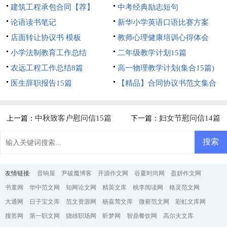
建筑工程承包合同【荐】
中考经典励志短句
论语读书笔记
新华小学英语口语比赛方案
店面转让协议书 模板
教师心理健康培训心得体会
小学法制教育工作总结
二年级教学计划15篇
农远工程工作总结8篇
高一物理教学计划(集合15篇)
医生辞职报告15篇
【精品】合同协议书范文集合
5篇
中秋致客户慰问信15篇
妇女节慰问信14篇
上一篇：
下一篇：
友情链接
:
音响屋
尹破魔博客
开源作文网
谷夏时尚网
盈妍作文网
书童网
华中范文网
知网论文网
精英文库
桃李阅读网
格灵范文网
大通网
日子宝文库
范文资源网
杨嘉莺文库
微蕲范文网
彩虹文库网
搜答网
第一职文网
骁雄职场网
昕梦网
智鼎餐饮网
高尔夫文库