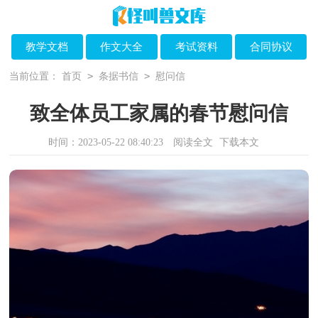
教学文档
作文大全
考试资料
合同协议
>
>
当前位置：
首页
条据书信
慰问信
致全体员工家属的春节慰问信
时间：2023-05-22 08:40:23
阅读全文
下载本文