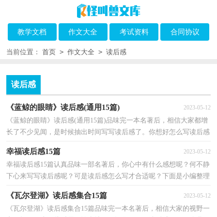
教学文档
作文大全
考试资料
合同协议
>
>
当前位置：
首页
作文大全
读后感
读后感
《蓝鲸的眼睛》读后感(通用15篇)
2023-05-12
《蓝鲸的眼睛》读后感(通用15篇)品味完一本名著后，相信大家都增
长了不少见闻，是时候抽出时间写写读后感了。你想好怎么写读后感
了吗？下面是小编精心整理的《蓝鲸的眼睛》读后感...
幸福读后感15篇
2023-05-12
幸福读后感15篇认真品味一部名著后，你心中有什么感想呢？何不静
下心来写写读后感呢？可是读后感怎么写才合适呢？下面是小编整理
的幸福读后感，仅供参考，希望能够帮助到大家。幸福读后...
《瓦尔登湖》读后感集合15篇
2023-05-12
《瓦尔登湖》读后感集合15篇品味完一本名著后，相信大家的视野一