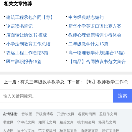
相关文章推荐
建筑工程承包合同【荐】
中考经典励志短句
论语读书笔记
新华小学英语口语比赛方案
店面转让协议书 模板
教师心理健康培训心得体会
小学法制教育工作总结
二年级教学计划15篇
农远工程工作总结8篇
高一物理教学计划(集合15篇)
医生辞职报告15篇
【精品】合同协议书范文集合
5篇
有关三年级数学教学总
【热】教师教学工作总
上一篇：
下一篇：
结模板汇总10篇
结12篇
友情链接
:
音响屋
尹破魔博客
开源作文网
谷夏时尚网
盈妍作文网
书童网
华中范文网
知网论文网
精英文库
桃李阅读网
格灵范文网
大通网
日子宝文库
范文资源网
杨嘉莺文库
微蕲范文网
彩虹文库网