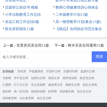
论语读书笔记
新华小学英语口语比赛方案
店面转让协议书 模板
教师心理健康培训心得体会
小学法制教育工作总结
二年级教学计划15篇
农远工程工作总结8篇
高一物理教学计划(集合15篇)
医生辞职报告15篇
【精品】合同协议书范文集合
5篇
安置房买卖合同12篇
树木买卖合同通用15篇
上一篇：
下一篇：
友情链接
:
音响屋
尹破魔博客
开源作文网
谷夏时尚网
盈妍作文网
书童网
华中范文网
知网论文网
精英文库
桃李阅读网
格灵范文网
大通网
日子宝文库
范文资源网
杨嘉莺文库
微蕲范文网
彩虹文库网
搜答网
第一职文网
骁雄职场网
昕梦网
智鼎餐饮网
高尔夫文库
清风教育网
全生教育网
创正范文网