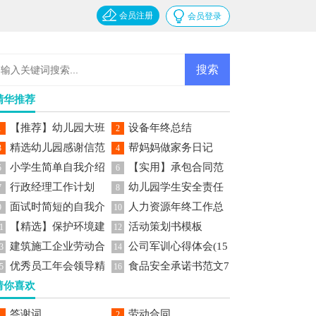
会员注册
会员登录
精华推荐
【推荐】幼儿园大班
设备年终总结
1
2
精选幼儿园感谢信范
帮妈妈做家务日记
美术教案
3
4
小学生简单自我介绍
【实用】承包合同范
文七篇
5
6
行政经理工作计划
幼儿园学生安全责任
文锦集六篇
7
8
面试时简短的自我介
人力资源年终工作总
书
9
10
【精选】保护环境建
活动策划书模板
绍范文
结
1
12
建筑施工企业劳动合
公司军训心得体会(15
议书作文集锦5篇
3
14
优秀员工年会领导精
食品安全承诺书范文7
同15篇
篇)
5
16
猜你喜欢
彩发言稿范文
篇
答谢词
劳动合同
1
2