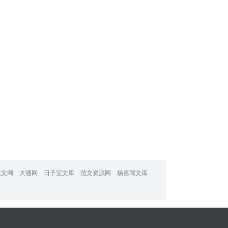
范文网
大通网
日子宝文库
范文资源网
杨嘉莺文库