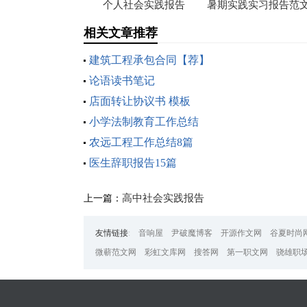
个人社会实践报告
暑期实践实习报告范
相关文章推荐
建筑工程承包合同【荐】
论语读书笔记
店面转让协议书 模板
小学法制教育工作总结
农远工程工作总结8篇
医生辞职报告15篇
高中社会实践报告
上一篇：
友情链接
:
音响屋
尹破魔博客
开源作文网
谷夏时尚
微蕲范文网
彩虹文库网
搜答网
第一职文网
骁雄职