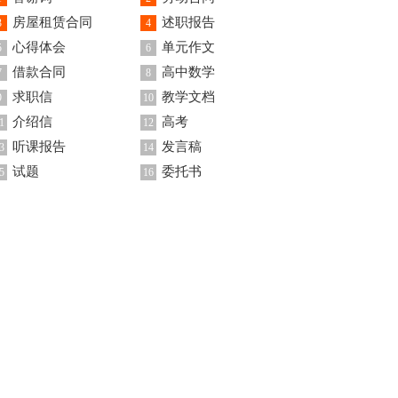
房屋租赁合同
述职报告
3
4
心得体会
单元作文
5
6
借款合同
高中数学
7
8
求职信
教学文档
9
10
介绍信
高考
1
12
听课报告
发言稿
3
14
试题
委托书
5
16