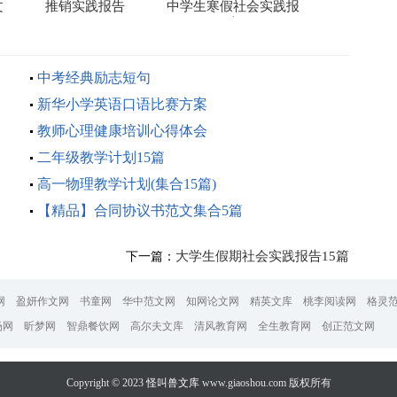
文
推销实践报告
中学生寒假社会实践报
告
中考经典励志短句
新华小学英语口语比赛方案
教师心理健康培训心得体会
二年级教学计划15篇
高一物理教学计划(集合15篇)
【精品】合同协议书范文集合5篇
大学生假期社会实践报告15篇
下一篇：
网
盈妍作文网
书童网
华中范文网
知网论文网
精英文库
桃李阅读网
格灵
场网
昕梦网
智鼎餐饮网
高尔夫文库
清风教育网
全生教育网
创正范文网
Copyright © 2023
怪叫兽文库
www.giaoshou.com 版权所有