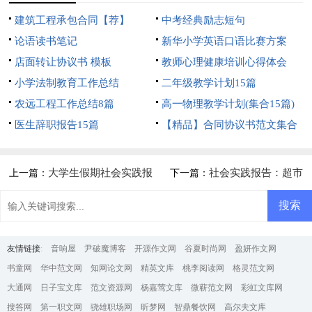
建筑工程承包合同【荐】
中考经典励志短句
论语读书笔记
新华小学英语口语比赛方案
店面转让协议书 模板
教师心理健康培训心得体会
小学法制教育工作总结
二年级教学计划15篇
农远工程工作总结8篇
高一物理教学计划(集合15篇)
医生辞职报告15篇
【精品】合同协议书范文集合
5篇
大学生假期社会实践报
社会实践报告：超市
上一篇：
下一篇：
告15篇
友情链接
:
音响屋
尹破魔博客
开源作文网
谷夏时尚网
盈妍作文网
书童网
华中范文网
知网论文网
精英文库
桃李阅读网
格灵范文网
大通网
日子宝文库
范文资源网
杨嘉莺文库
微蕲范文网
彩虹文库网
搜答网
第一职文网
骁雄职场网
昕梦网
智鼎餐饮网
高尔夫文库