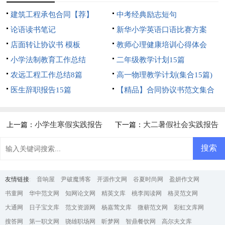
建筑工程承包合同【荐】
中考经典励志短句
论语读书笔记
新华小学英语口语比赛方案
店面转让协议书 模板
教师心理健康培训心得体会
小学法制教育工作总结
二年级教学计划15篇
农远工程工作总结8篇
高一物理教学计划(集合15篇)
医生辞职报告15篇
【精品】合同协议书范文集合
5篇
小学生寒假实践报告
大二暑假社会实践报告
上一篇：
下一篇：
友情链接
:
音响屋
尹破魔博客
开源作文网
谷夏时尚网
盈妍作文网
书童网
华中范文网
知网论文网
精英文库
桃李阅读网
格灵范文网
大通网
日子宝文库
范文资源网
杨嘉莺文库
微蕲范文网
彩虹文库网
搜答网
第一职文网
骁雄职场网
昕梦网
智鼎餐饮网
高尔夫文库