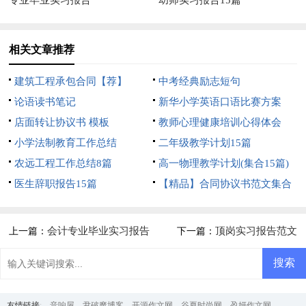
专业毕业实习报告
幼师实习报告15篇
相关文章推荐
建筑工程承包合同【荐】
中考经典励志短句
论语读书笔记
新华小学英语口语比赛方案
店面转让协议书 模板
教师心理健康培训心得体会
小学法制教育工作总结
二年级教学计划15篇
农远工程工作总结8篇
高一物理教学计划(集合15篇)
医生辞职报告15篇
【精品】合同协议书范文集合
5篇
会计专业毕业实习报告
顶岗实习报告范文
上一篇：
下一篇：
15篇
友情链接
:
音响屋
尹破魔博客
开源作文网
谷夏时尚网
盈妍作文网