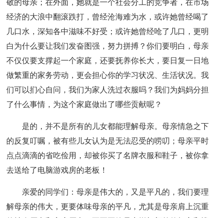
敬的母亲；在外面，她就是一个社会分工的竞争者，在市场
经济的大浪中翻滚跌打，曾经沧海难为水，或许她曾经喝了
几口水，深知各中滋味不好受；或许她曾经呛了几口，更明
白为什么要让我们发奋图强，努力拼搏？你们要明白，母亲
不仅仅要支撑起一个家庭，还要抚养你长大，要日复一日地
做繁重的家务劳动，更会担心你的学习状况、生活状况。我
们可以扪心自问，我们为家人洗过衣服吗？我们为妈妈分担
了什么事情，为这个家庭做出了哪些贡献呢？
是的，并不是所有的儿女都能理解母亲。母亲情急之下
的反复叮嘱，被有些儿女认为是无法忍受的唠叨；母亲平时
点点滴滴的省吃俭用，却被你买了名牌衣服和鞋子，被你拿
去送给了电脑游戏房的老板！
亲爱的同学们：母亲是伟大的，又是平凡的，我们要理
解母亲的伟大，更要体味母亲的平凡，尤其是母亲肩上沉重