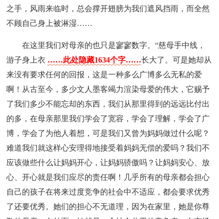
之手，风雨来临时，总会撑开翅膀为我们遮风挡雨，而全然
不顾自己身上被淋湿……
在这里我们对母亲的也只是寥寥数字。“慈母手中线，
游子身上衣
……此处隐藏1634个字……
长大了。可是她却从
来没有要求任何的回报，这是一种多么广博多么无私的爱
啊！从古至今，多少文人墨客竭力渲染母爱的伟大，它赐予
了我们多少不能忘却的东西，我们从那里得到的远远比付出
的多，在母亲那里我们学会了宽容，学会了理解，学会了广
博，学会了为他人着想，可是我们又曾为妈妈做过什么呢？
难道我们就这样心安理得地接受着妈妈无偿的爱吗？我们不
应该做些什么让妈妈开心，让妈妈骄傲吗？让妈妈安心、放
心、开心就是我们应尽的责任啊！几乎所有的母亲都会担心
自己的孩子在将来过度竞争的社会中不适应，都会要求优秀
了还要优秀。她们的担心不无道理，因为在家里，她是你尊