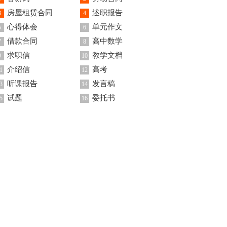
房屋租赁合同
述职报告
3
4
心得体会
单元作文
5
6
借款合同
高中数学
7
8
求职信
教学文档
9
10
介绍信
高考
1
12
听课报告
发言稿
3
14
试题
委托书
5
16