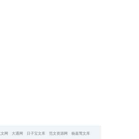
范文网
大通网
日子宝文库
范文资源网
杨嘉莺文库