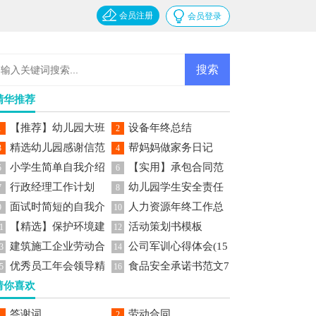
会员注册
会员登录
精华推荐
【推荐】幼儿园大班
设备年终总结
1
2
精选幼儿园感谢信范
帮妈妈做家务日记
美术教案
3
4
小学生简单自我介绍
【实用】承包合同范
文七篇
5
6
行政经理工作计划
幼儿园学生安全责任
文锦集六篇
7
8
面试时简短的自我介
人力资源年终工作总
书
9
10
【精选】保护环境建
活动策划书模板
绍范文
结
1
12
建筑施工企业劳动合
公司军训心得体会(15
议书作文集锦5篇
3
14
优秀员工年会领导精
食品安全承诺书范文7
同15篇
篇)
5
16
猜你喜欢
彩发言稿范文
篇
答谢词
劳动合同
1
2