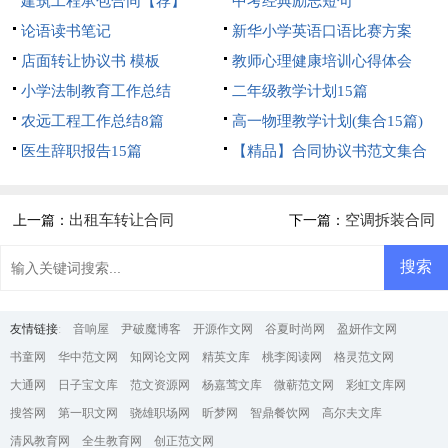
建筑工程承包合同【荐】
中考经典励志短句
论语读书笔记
新华小学英语口语比赛方案
店面转让协议书 模板
教师心理健康培训心得体会
小学法制教育工作总结
二年级教学计划15篇
农远工程工作总结8篇
高一物理教学计划(集合15篇)
医生辞职报告15篇
【精品】合同协议书范文集合
5篇
出租车转让合同
空调拆装合同
上一篇：
下一篇：
友情链接
:
音响屋
尹破魔博客
开源作文网
谷夏时尚网
盈妍作文网
书童网
华中范文网
知网论文网
精英文库
桃李阅读网
格灵范文网
大通网
日子宝文库
范文资源网
杨嘉莺文库
微蕲范文网
彩虹文库网
搜答网
第一职文网
骁雄职场网
昕梦网
智鼎餐饮网
高尔夫文库
清风教育网
全生教育网
创正范文网