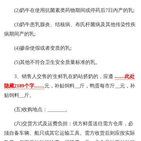
(2)奶牛在使用抗菌素类药物期间或停药后7日内产的乳;
(3)奶牛患乳腺炎、结核病、布氏杆菌病及其他传染性疾
病期间产的乳;
(4)掺杂使假或者变质的乳;
(5)其他不符合卫生安全质量标准的乳。
3、销售人交售的'生鲜乳在奶站挤奶的，应遵
……此处
隐藏2189个字……
元，补贴饲料__斤，鸭蛋每市斤__元，补
贴饲料__斤。
(五)收购地点：_______。
(六)交货方式及运费负担：供方鲜蛋送往需方仓库，必
须自备车辆、船只或其它运输工具。需方收货后则应按实际