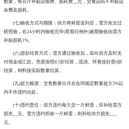
数量，每百斤补贴运输费、损耗费__元，交食品站不补贴运
杂费及损耗。
(七)验收方式与期限：供方将鲜蛋送到后，需方依次过
磅照验，在24小时内验收完毕(星期日例外)逾期验收由需方
补贴损耗1%。
(八)货款结算方式：需方通过验收后，应向供方及时支
付现金或汇款。壳蛋按照8.5折结算，流清、烊黄按好蛋6折
结算，饲料按实际数量结算。
(九)超欠幅度：交售数量分月在合同规定数量超欠5%以
内不作违约论处。
(十)违约责任：供方违约每欠交一斤鲜蛋，应补给需方
损失__元。需方违约拒收一斤鲜蛋，则补给供方损失___
元。