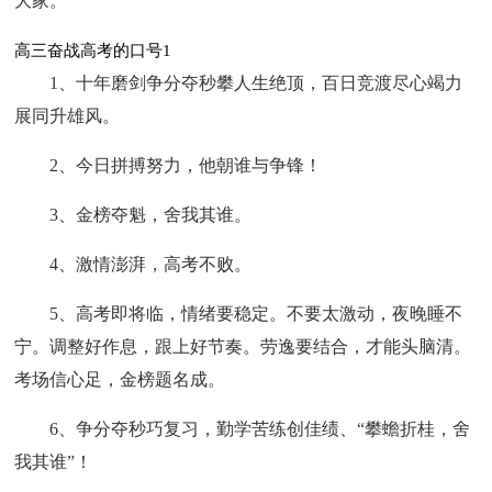
大家。
高三奋战高考的口号1
1、十年磨剑争分夺秒攀人生绝顶，百日竞渡尽心竭力
展同升雄风。
2、今日拼搏努力，他朝谁与争锋！
3、金榜夺魁，舍我其谁。
4、激情澎湃，高考不败。
5、高考即将临，情绪要稳定。不要太激动，夜晚睡不
宁。调整好作息，跟上好节奏。劳逸要结合，才能头脑清。
考场信心足，金榜题名成。
6、争分夺秒巧复习，勤学苦练创佳绩、“攀蟾折桂，舍
我其谁”！