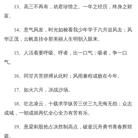
13、高三不再有，劝君珍惜之。一年之经历，终身之财
富。
14、意气风发，时光如梭看我少年学子六月追风去；风
华正茂，云帆直挂令那美丽人生明朝入眼来。
15、人活着要呼吸。呼者，出一口气；吸者，争一口
气。
16、同甘共苦拼搏从此时；风雨兼程成败在今年。
17、如火六月，决战沙场。
18、壮志凌云，十载求学纵苦三伏三九无悔无怨；众志
成城，一朝成就再忆全心全力有苦有乐。
19、悬梁刺股抢占决胜制高点，破釜沉舟勇书青春辉煌
篇。