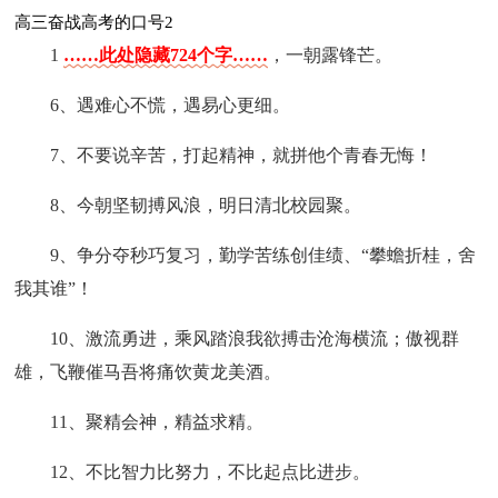
高三奋战高考的口号2
1
……此处隐藏724个字……
，一朝露锋芒。
6、遇难心不慌，遇易心更细。
7、不要说辛苦，打起精神，就拼他个青春无悔！
8、今朝坚韧搏风浪，明日清北校园聚。
9、争分夺秒巧复习，勤学苦练创佳绩、“攀蟾折桂，舍
我其谁”！
10、激流勇进，乘风踏浪我欲搏击沧海横流；傲视群
雄，飞鞭催马吾将痛饮黄龙美酒。
11、聚精会神，精益求精。
12、不比智力比努力，不比起点比进步。