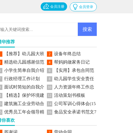
会员注册
会员登录
精华推荐
【推荐】幼儿园大班
设备年终总结
1
2
精选幼儿园感谢信范
帮妈妈做家务日记
美术教案
3
4
小学生简单自我介绍
【实用】承包合同范
文七篇
5
6
行政经理工作计划
幼儿园学生安全责任
文锦集六篇
7
8
面试时简短的自我介
人力资源年终工作总
书
9
10
【精选】保护环境建
活动策划书模板
绍范文
结
1
12
建筑施工企业劳动合
公司军训心得体会(15
议书作文集锦5篇
3
14
优秀员工年会领导精
食品安全承诺书范文7
同15篇
篇)
5
16
猜你喜欢
彩发言稿范文
篇
答谢词
劳动合同
1
2