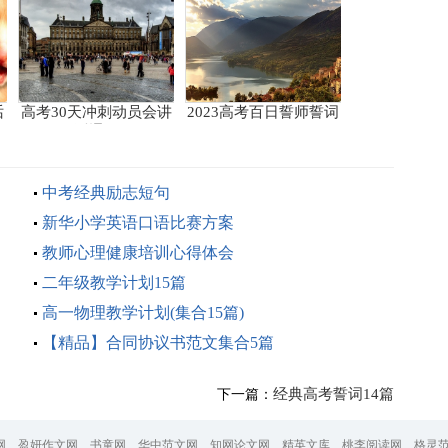
话
高考30天冲刺动员会讲
2023高考百日誓师誓词
话通用
中考经典励志短句
新华小学英语口语比赛方案
教师心理健康培训心得体会
二年级教学计划15篇
高一物理教学计划(集合15篇)
【精品】合同协议书范文集合5篇
经典高考誓词14篇
下一篇：
网
盈妍作文网
书童网
华中范文网
知网论文网
精英文库
桃李阅读网
格灵