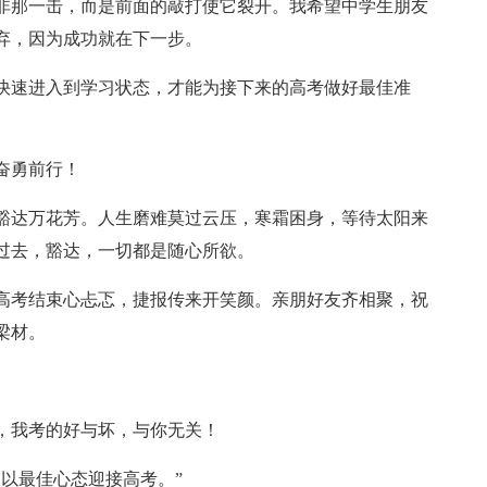
非那一击，而是前面的敲打使它裂开。我希望中学生朋友
弃，因为成功就在下一步。
，快速进入到学习状态，才能为接下来的高考做好最佳准
奋勇前行！
，豁达万花芳。人生磨难莫过云压，寒霜困身，等待太阳来
过去，豁达，一切都是随心所欲。
。高考结束心忐忑，捷报传来开笑颜。亲朋好友齐相聚，祝
梁材。
数，我考的好与坏，与你无关！
，以最佳心态迎接高考。”