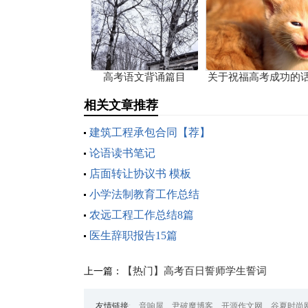
高考语文背诵篇目
关于祝福高考成功的
相关文章推荐
建筑工程承包合同【荐】
论语读书笔记
店面转让协议书 模板
小学法制教育工作总结
农远工程工作总结8篇
医生辞职报告15篇
【热门】高考百日誓师学生誓词
上一篇：
友情链接
:
音响屋
尹破魔博客
开源作文网
谷夏时尚