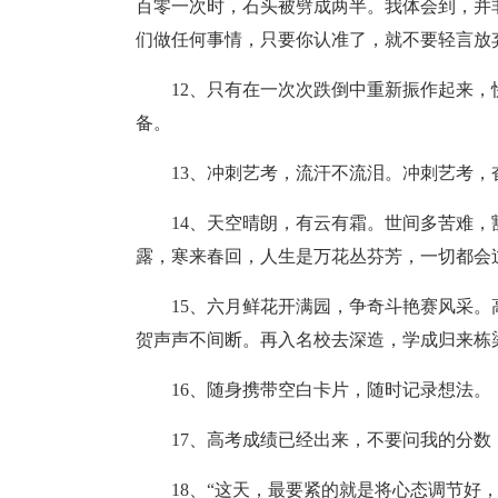
百零一次时，石头被劈成两半。我体会到，并
们做任何事情，只要你认准了，就不要轻言放
12、只有在一次次跌倒中重新振作起来
备。
13、冲刺艺考，流汗不流泪。冲刺艺考，
14、天空晴朗，有云有霜。世间多苦难
露，寒来春回，人生是万花丛芬芳，一切都会
15、六月鲜花开满园，争奇斗艳赛风采
贺声声不间断。再入名校去深造，学成归来栋
16、随身携带空白卡片，随时记录想法。
17、高考成绩已经出来，不要问我的分
18、“这天，最要紧的就是将心态调节好