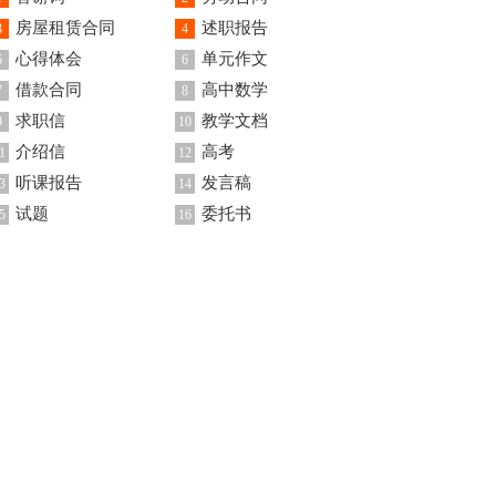
房屋租赁合同
述职报告
3
4
心得体会
单元作文
5
6
借款合同
高中数学
7
8
求职信
教学文档
9
10
介绍信
高考
1
12
听课报告
发言稿
3
14
试题
委托书
5
16