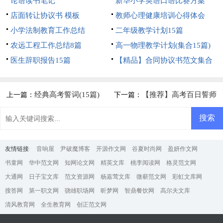
论语读书笔记
新华小学英语口语比赛方案
店面转让协议书 模板
教师心理健康培训心得体会
小学法制教育工作总结
二年级教学计划15篇
农远工程工作总结8篇
高一物理教学计划(集合15篇)
医生辞职报告15篇
【精品】合同协议书范文集合
5篇
经典高考誓词(15篇)
【推荐】高考百日誓师
上一篇：
下一篇：
誓词
友情链接
:
音响屋
尹破魔博客
开源作文网
谷夏时尚网
盈妍作文网
书童网
华中范文网
知网论文网
精英文库
桃李阅读网
格灵范文网
大通网
日子宝文库
范文资源网
杨嘉莺文库
微蕲范文网
彩虹文库网
搜答网
第一职文网
骁雄职场网
昕梦网
智鼎餐饮网
高尔夫文库
清风教育网
全生教育网
创正范文网