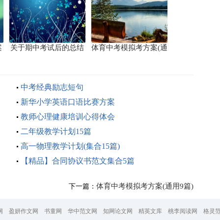
案
关于期中考试后的总结
体育中考模拟考方案(通
用9篇)
中考经典励志短句
新华小学英语口语比赛方案
教师心理健康培训心得体会
二年级教学计划15篇
高一物理教学计划(集合15篇)
【精品】合同协议书范文集合5篇
体育中考模拟考方案(通用9篇)
下一篇：
网
盈妍作文网
书童网
华中范文网
知网论文网
精英文库
桃李阅读网
格灵