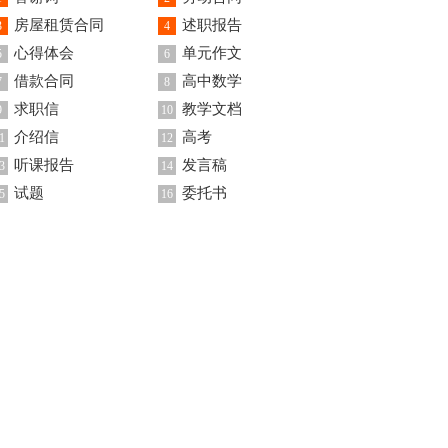
房屋租赁合同
述职报告
3
4
心得体会
单元作文
5
6
借款合同
高中数学
7
8
求职信
教学文档
9
10
介绍信
高考
1
12
听课报告
发言稿
3
14
试题
委托书
5
16