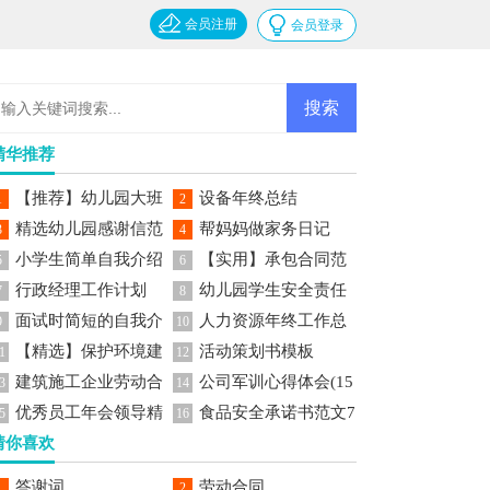
会员注册
会员登录
精华推荐
【推荐】幼儿园大班
设备年终总结
1
2
精选幼儿园感谢信范
帮妈妈做家务日记
美术教案
3
4
小学生简单自我介绍
【实用】承包合同范
文七篇
5
6
行政经理工作计划
幼儿园学生安全责任
文锦集六篇
7
8
面试时简短的自我介
人力资源年终工作总
书
9
10
【精选】保护环境建
活动策划书模板
绍范文
结
1
12
建筑施工企业劳动合
公司军训心得体会(15
议书作文集锦5篇
3
14
优秀员工年会领导精
食品安全承诺书范文7
同15篇
篇)
5
16
猜你喜欢
彩发言稿范文
篇
答谢词
劳动合同
1
2