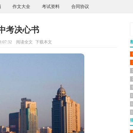
档
作文大全
考试资料
合同协议
中考决心书
:07:32
阅读全文
下载本文
1
1
1