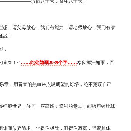
———————珍惜八十天，奋斗八十天！
理想，请父母放心，我们有能力，请老师放心，我们有潜
挑战！
能，
的青春！<
……此处隐藏2939个字……
寒窗挥汗如雨，百
.乐章，用青春的热血来点燃期望的灯塔，绝不荒废自己
够征服世界上任何一座高峰；坚强的意志，能够熔铸地球
困难而放弃追求。坐得住板凳，耐得住寂寞，野蛮其体