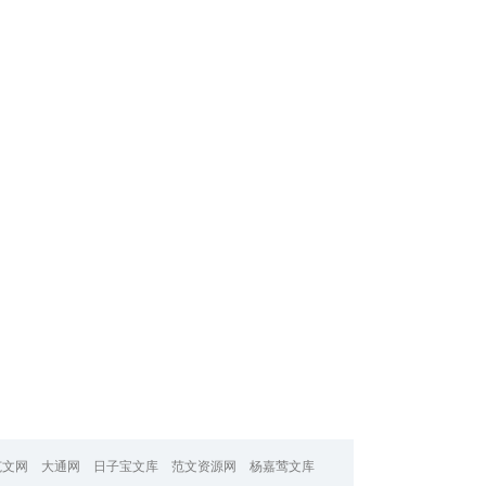
范文网
大通网
日子宝文库
范文资源网
杨嘉莺文库