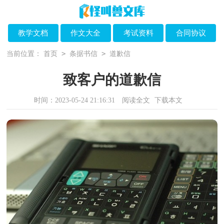
教学文档
作文大全
考试资料
合同协议
>
>
当前位置：
首页
条据书信
道歉信
致客户的道歉信
时间：2023-05-24 21:16:31
阅读全文
下载本文