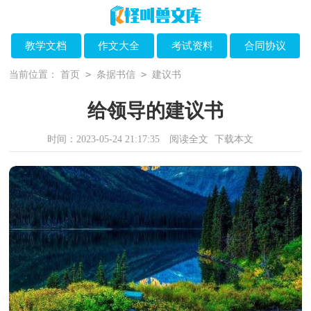
教学文档
作文大全
考试资料
合同协议
>
>
当前位置：
首页
条据书信
建议书
给领导的建议书
时间：2023-05-24 21:17:35
阅读全文
下载本文