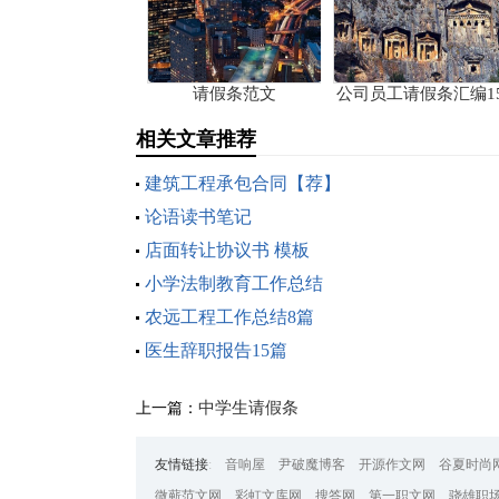
请假条范文
公司员工请假条汇编1
篇
相关文章推荐
建筑工程承包合同【荐】
论语读书笔记
店面转让协议书 模板
小学法制教育工作总结
农远工程工作总结8篇
医生辞职报告15篇
中学生请假条
上一篇：
友情链接
:
音响屋
尹破魔博客
开源作文网
谷夏时尚
微蕲范文网
彩虹文库网
搜答网
第一职文网
骁雄职