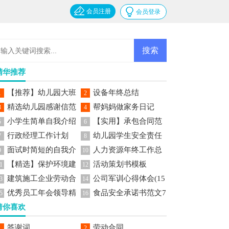
会员注册
会员登录
精华推荐
【推荐】幼儿园大班
设备年终总结
1
2
精选幼儿园感谢信范
帮妈妈做家务日记
美术教案
3
4
小学生简单自我介绍
【实用】承包合同范
文七篇
5
6
行政经理工作计划
幼儿园学生安全责任
文锦集六篇
7
8
面试时简短的自我介
人力资源年终工作总
书
9
10
【精选】保护环境建
活动策划书模板
绍范文
结
1
12
建筑施工企业劳动合
公司军训心得体会(15
议书作文集锦5篇
3
14
优秀员工年会领导精
食品安全承诺书范文7
同15篇
篇)
5
16
猜你喜欢
彩发言稿范文
篇
答谢词
劳动合同
1
2