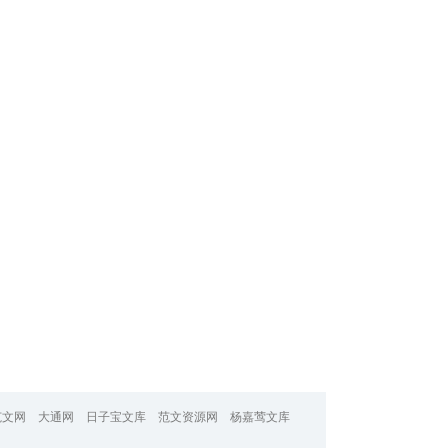
范文网
大通网
日子宝文库
范文资源网
杨嘉莺文库