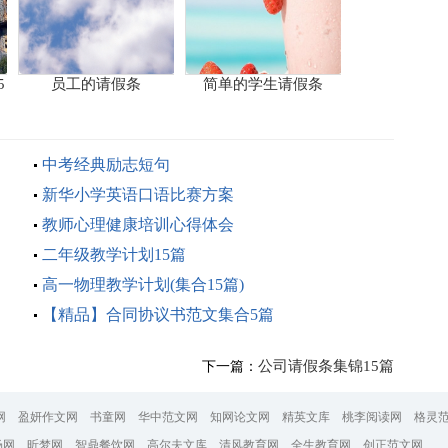
5
员工的请假条
简单的学生请假条
中考经典励志短句
新华小学英语口语比赛方案
教师心理健康培训心得体会
二年级教学计划15篇
高一物理教学计划(集合15篇)
【精品】合同协议书范文集合5篇
公司请假条集锦15篇
下一篇：
网
盈妍作文网
书童网
华中范文网
知网论文网
精英文库
桃李阅读网
格灵
场网
昕梦网
智鼎餐饮网
高尔夫文库
清风教育网
全生教育网
创正范文网