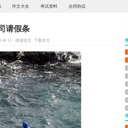
档
作文大全
考试资料
合同协议
司请假条
:40:15
阅读全文
下载本文
1
1
1