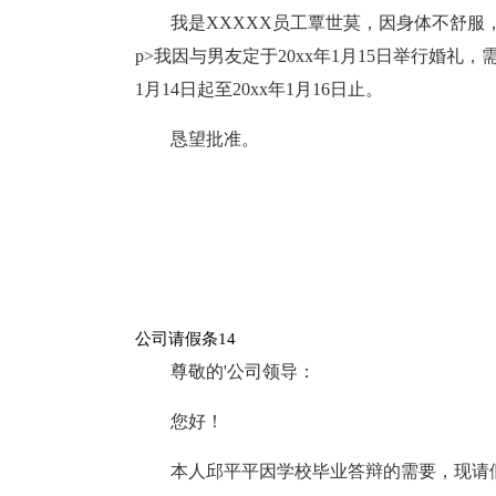
我是XXXXX员工覃世莫，因身体不舒服
p>我因与男友定于20xx年1月15日举行婚礼
1月14日起至20xx年1月16日止。
恳望批准。
公司请假条14
尊敬的'公司领导：
您好！
本人邱平平因学校毕业答辩的需要，现请假10