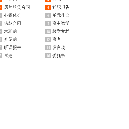
房屋租赁合同
述职报告
3
4
心得体会
单元作文
5
6
借款合同
高中数学
7
8
求职信
教学文档
9
10
介绍信
高考
1
12
听课报告
发言稿
3
14
试题
委托书
5
16