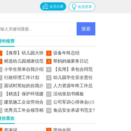
会员注册
会员登录
精华推荐
【推荐】幼儿园大班
设备年终总结
1
2
精选幼儿园感谢信范
帮妈妈做家务日记
美术教案
3
4
小学生简单自我介绍
【实用】承包合同范
文七篇
5
6
行政经理工作计划
幼儿园学生安全责任
文锦集六篇
7
8
面试时简短的自我介
人力资源年终工作总
书
9
10
【精选】保护环境建
活动策划书模板
绍范文
结
1
12
建筑施工企业劳动合
公司军训心得体会(15
议书作文集锦5篇
3
14
优秀员工年会领导精
食品安全承诺书范文7
同15篇
篇)
5
16
猜你喜欢
彩发言稿范文
篇
答谢词
劳动合同
1
2