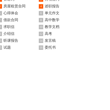
房屋租赁合同
述职报告
3
4
心得体会
单元作文
5
6
借款合同
高中数学
7
8
求职信
教学文档
9
10
介绍信
高考
1
12
听课报告
发言稿
3
14
试题
委托书
5
16