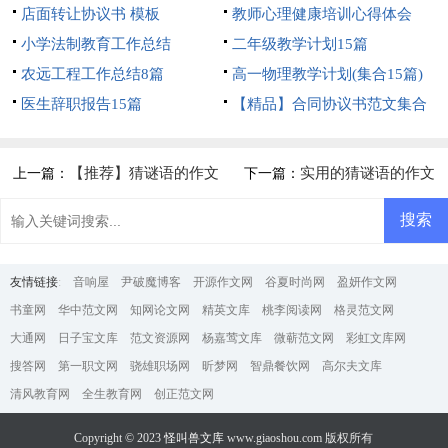
店面转让协议书 模板
教师心理健康培训心得体会
小学法制教育工作总结
二年级教学计划15篇
农远工程工作总结8篇
高一物理教学计划(集合15篇)
医生辞职报告15篇
【精品】合同协议书范文集合
5篇
【推荐】猜谜语的作文
实用的猜谜语的作文
上一篇：
下一篇：
300字4篇
300字3篇
友情链接
:
音响屋
尹破魔博客
开源作文网
谷夏时尚网
盈妍作文网
书童网
华中范文网
知网论文网
精英文库
桃李阅读网
格灵范文网
大通网
日子宝文库
范文资源网
杨嘉莺文库
微蕲范文网
彩虹文库网
搜答网
第一职文网
骁雄职场网
昕梦网
智鼎餐饮网
高尔夫文库
清风教育网
全生教育网
创正范文网
Copyright © 2023
怪叫兽文库
www.giaoshou.com 版权所有