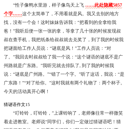
“性子像鸭水里游，样子像鸟天上飞
……此处隐藏5857
个字……
这个太简单了，不用看就是风。我又去别的地方
找，没有一个会！这时妹妹告诉我：“把看到的全拿给我
爸！”我听后便一张一张的拿，等拿了几十张的时候发现叔
叔在查手机，我把纸条给叔叔就去兑奖了，到了我的时候我
把谜面给工作人员说：“谜底是风！”工作人员说：“对
了。”我回去时叔叔给了我一个说：“这个谜语的谜底不是广
州路就是广东路。”我听完就去排队了, 到了我的时候我
说：“谜底是广州路。”“错了一个字。”听了这话，我说：“是
广东路！”“对了给你。”这时我就有两个礼物了：两个杯子。
今天的活动真开心啊！
猜谜语作文15
“叮铃铃，叮铃铃，”上课铃响了，老师像往常一样微笑
着走进教室。老师说“同学们，你们一定做过猜谜语吧！猜