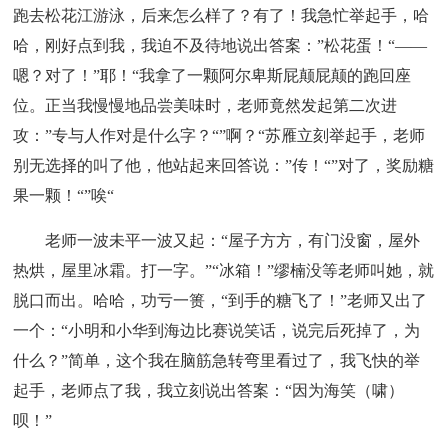
跑去松花江游泳，后来怎么样了？有了！我急忙举起手，哈
哈，刚好点到我，我迫不及待地说出答案：”松花蛋！“——
嗯？对了！”耶！“我拿了一颗阿尔卑斯屁颠屁颠的跑回座
位。正当我慢慢地品尝美味时，老师竟然发起第二次进
攻：”专与人作对是什么字？“”啊？“苏雁立刻举起手，老师
别无选择的叫了他，他站起来回答说：”传！“”对了，奖励糖
果一颗！“”唉“
老师一波未平一波又起：“屋子方方，有门没窗，屋外
热烘，屋里冰霜。打一字。”“冰箱！”缪楠没等老师叫她，就
脱口而出。哈哈，功亏一篑，“到手的糖飞了！”老师又出了
一个：“小明和小华到海边比赛说笑话，说完后死掉了，为
什么？”简单，这个我在脑筋急转弯里看过了，我飞快的举
起手，老师点了我，我立刻说出答案：“因为海笑（啸）
呗！”