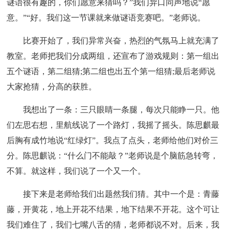
谜语很有趣的，你们愿意来猜吗？”我们异口同声地说“愿
意。”“好。我们这一节课就来做谜语竞赛吧。”老师说。
比赛开始了，我们异常兴奋，热烈的气氛马上就充满了
教室。老师把我们分成两组，还宣布了游戏规则：第一组出
五个谜语，第二组猜;第二组也出五个第一组猜;最后老师说
大家抢猜，分高的获胜。
我想出了一条：三只眼睛一条腿，每次只能睁一只。他
们左思右想，里航线说了一个路灯，我摇了摇头。陈思麒最
后胸有成竹地说“红绿灯”。我点了点头，老师给他们对价三
分。陈思麒说：“什么门不能敲？”老师说是个脑筋急转弯，
不算。就这样，我们说了一个又一个。
接下来是老师给我们出题然我们猜。其中一个是：青藤
藤，开黄花，地上开花不结果，地下结果不开花。这个可让
我们难住了，我们七嘴八舌的猜，老师都说不对。后来，我