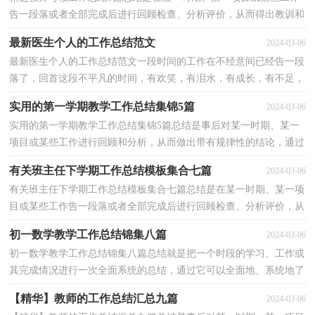
告一段落或者全部完成后进行回顾检查、分析评价，从而得出教训和
一些规律性认识的一种书面材料，它可以帮助我们...
最新医生个人的工作总结范文
2024-03-06
最新医生个人的工作总结范文一段时间的工作在不经意间已经告一段
落了，回首这段不平凡的时间，有欢笑，有泪水，有成长，有不足，
是时候抽出时间写写工作总结了。但是却发现不知道该写些...
实用的第一学期教学工作总结集锦5篇
2024-03-06
实用的第一学期教学工作总结集锦5篇总结是事后对某一时期、某一
项目或某些工作进行回顾和分析，从而做出带有规律性的结论，通过
它可以全面地、系统地了解以往的学习和工作情况，...
有关班主任下学期工作总结模板集合七篇
2024-03-06
有关班主任下学期工作总结模板集合七篇总结是在某一时期、某一项
目或某些工作告一段落或者全部完成后进行回顾检查、分析评价，从
而得出教训和一些规律性认识的一种书面材料，它...
初一数学教学工作总结锦集八篇
2024-03-06
初一数学教学工作总结锦集八篇总结就是把一个时段的学习、工作或
其完成情况进行一次全面系统的总结，通过它可以全面地、系统地了
解以往的学习和工作情况，让我们来为自己写一份...
【精华】教师的工作总结汇总九篇
2024-03-06