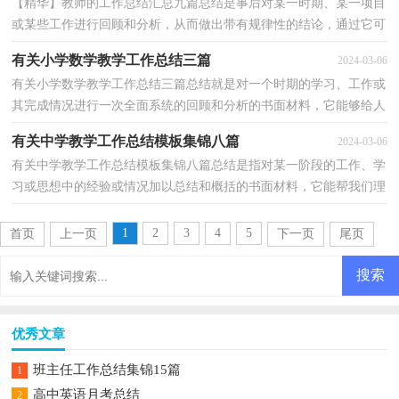
【精华】教师的工作总结汇总九篇总结是事后对某一时期、某一项目
或某些工作进行回顾和分析，从而做出带有规律性的结论，通过它可
以正确认识以往学习和工作中的优缺点，让我们一起...
有关小学数学教学工作总结三篇
2024-03-06
有关小学数学教学工作总结三篇总结就是对一个时期的学习、工作或
其完成情况进行一次全面系统的回顾和分析的书面材料，它能够给人
努力工作的动力，因此我们需要回头归纳，写一份总...
有关中学教学工作总结模板集锦八篇
2024-03-06
有关中学教学工作总结模板集锦八篇总结是指对某一阶段的工作、学
习或思想中的经验或情况加以总结和概括的书面材料，它能帮我们理
顺知识结构，突出重点，突破难点，不妨让我们认真地...
1
2
3
4
5
首页
上一页
下一页
尾页
优秀文章
班主任工作总结集锦15篇
1
高中英语月考总结
2