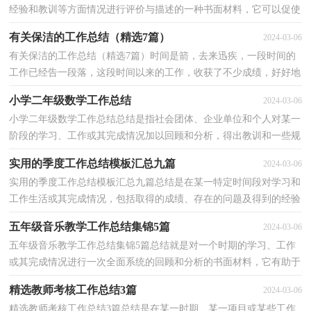
经验和教训等方面情况进行评价与描述的一种书面材料，它可以促使
我们思考，因此十分有必须要写一份总结哦。那么...
有关保洁的工作总结（精选7篇）
2024-03-06
有关保洁的工作总结（精选7篇）时间是箭，去来迅疾，一段时间的
工作已经告一段落，这段时间以来的工作，收获了不少成绩，好好地
做个梳理并写一份工作总结吧。那么写工作总结真的很难吗？下...
小学二年级数学工作总结
2024-03-06
小学二年级数学工作总结总结是指社会团体、企业单位和个人对某一
阶段的学习、工作或其完成情况加以回顾和分析，得出教训和一些规
律性认识的一种书面材料，它可以提升我们发现问...
实用的季度工作总结模板汇总九篇
2024-03-06
实用的季度工作总结模板汇总九篇总结是在某一特定时间段对学习和
工作生活或其完成情况，包括取得的成绩、存在的问题及得到的经验
和教训加以回顾和分析的书面材料，它可以帮助我...
五年级音乐教学工作总结集锦5篇
2024-03-06
五年级音乐教学工作总结集锦5篇总结就是对一个时期的学习、工作
或其完成情况进行一次全面系统的回顾和分析的书面材料，它有助于
我们寻找工作和事物发展的规律，从而掌握并运用...
精选教师考核工作总结3篇
2024-03-06
精选教师考核工作总结3篇总结是在某一时期、某一项目或某些工作