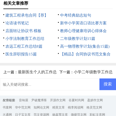
相关文章推荐
建筑工程承包合同【荐】
中考经典励志短句
论语读书笔记
新华小学英语口语比赛方案
店面转让协议书 模板
教师心理健康培训心得体会
小学法制教育工作总结
二年级教学计划15篇
农远工程工作总结8篇
高一物理教学计划(集合15篇)
医生辞职报告15篇
【精品】合同协议书范文集合
5篇
最新医生个人的工作总
小学二年级数学工作总
上一篇：
下一篇：
结范文
结
友情链接
:
音响屋
尹破魔博客
开源作文网
谷夏时尚网
盈妍作文网
书童网
华中范文网
知网论文网
精英文库
桃李阅读网
格灵范文网
大通网
日子宝文库
范文资源网
杨嘉莺文库
微蕲范文网
彩虹文库网