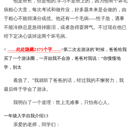
他是班长，但是他的.学习不是班上的，因为他有个坏毛
病粗心大意，每次考试和做作业，好多题本来是会做的，由
于粗心不能得满分或优。他还有一个毛病-----性子急，遇事
不能冷静总是急得掉眼泪，或者急得耍脾气。不过现在他已
经下定决心该掉这两个坏毛病。
<
……此处隐藏2375个字……
>第二次去游泳的`时候，爸爸给我
买了一个游泳圈，一开始我不会游，爸爸对我说：“你慢慢地
学，别太
着急了。”我就听了爸爸的话，经过我的不懈努力，我
最后终于学会了游泳。
我明白了一个道理：世上无难事，只怕有心人。
一年级入学自我介绍13
亲爱的老师，同学们：