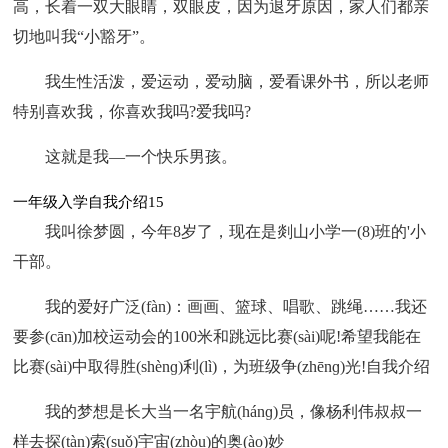
高，长着一双大眼睛，双眼皮，因为退牙原因，家人们都亲
切地叫我“小豁牙”。
我生性活泼，爱运动，爱动脑，爱看课外书，所以老师
特别喜欢我，你喜欢我吗?爱我吗?
这就是我—一个快乐男孩。
一年级入学自我介绍15
我叫徐梦圆，今年8岁了，现在是剡山小学一(8)班的'小
干部。
我的爱好广泛(fàn)：画画、篮球、唱歌、跳绳……我还
要参(cān)加校运动会的100米和跳远比赛(sài)呢!希望我能在
比赛(sài)中取得胜(shènɡ)利(lì)，为班级争(zhēnɡ)光!自我介绍
我的梦想是长大当一名宇航(hánɡ)员，像杨利伟叔叔一
样去探(tàn)索(suǒ)宇宙(zhòu)的奥(ào)妙