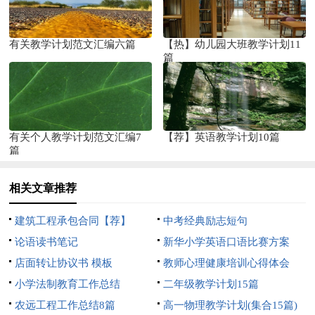
有关教学计划范文汇编六篇
【热】幼儿园大班教学计划11
篇
有关个人教学计划范文汇编7
【荐】英语教学计划10篇
篇
相关文章推荐
建筑工程承包合同【荐】
中考经典励志短句
论语读书笔记
新华小学英语口语比赛方案
店面转让协议书 模板
教师心理健康培训心得体会
小学法制教育工作总结
二年级教学计划15篇
农远工程工作总结8篇
高一物理教学计划(集合15篇)