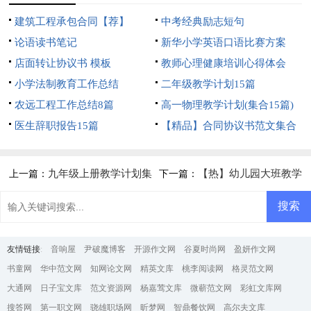
建筑工程承包合同【荐】
中考经典励志短句
论语读书笔记
新华小学英语口语比赛方案
店面转让协议书 模板
教师心理健康培训心得体会
小学法制教育工作总结
二年级教学计划15篇
农远工程工作总结8篇
高一物理教学计划(集合15篇)
医生辞职报告15篇
【精品】合同协议书范文集合
5篇
九年级上册教学计划集
【热】幼儿园大班教学
上一篇：
下一篇：
合5篇
计划11篇
友情链接
:
音响屋
尹破魔博客
开源作文网
谷夏时尚网
盈妍作文网
书童网
华中范文网
知网论文网
精英文库
桃李阅读网
格灵范文网
大通网
日子宝文库
范文资源网
杨嘉莺文库
微蕲范文网
彩虹文库网
搜答网
第一职文网
骁雄职场网
昕梦网
智鼎餐饮网
高尔夫文库