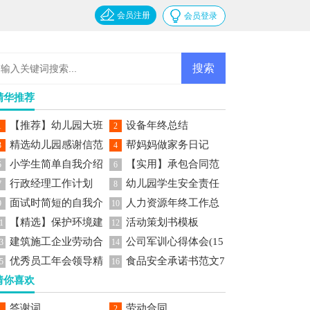
会员注册
会员登录
精华推荐
【推荐】幼儿园大班
设备年终总结
1
2
精选幼儿园感谢信范
帮妈妈做家务日记
美术教案
3
4
小学生简单自我介绍
【实用】承包合同范
文七篇
5
6
行政经理工作计划
幼儿园学生安全责任
文锦集六篇
7
8
面试时简短的自我介
人力资源年终工作总
书
9
10
【精选】保护环境建
活动策划书模板
绍范文
结
1
12
建筑施工企业劳动合
公司军训心得体会(15
议书作文集锦5篇
3
14
优秀员工年会领导精
食品安全承诺书范文7
同15篇
篇)
5
16
猜你喜欢
彩发言稿范文
篇
答谢词
劳动合同
1
2