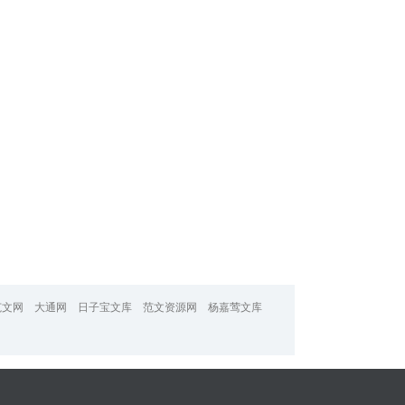
范文网
大通网
日子宝文库
范文资源网
杨嘉莺文库