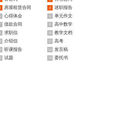
房屋租赁合同
述职报告
3
4
心得体会
单元作文
5
6
借款合同
高中数学
7
8
求职信
教学文档
9
10
介绍信
高考
1
12
听课报告
发言稿
3
14
试题
委托书
5
16