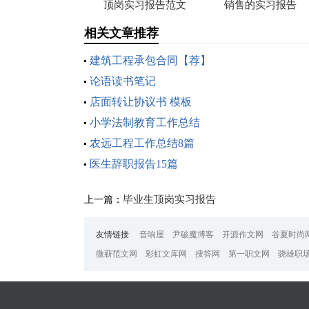
顶岗实习报告范文
销售的实习报告
相关文章推荐
建筑工程承包合同【荐】
论语读书笔记
店面转让协议书 模板
小学法制教育工作总结
农远工程工作总结8篇
医生辞职报告15篇
毕业生顶岗实习报告
上一篇：
友情链接
:
音响屋
尹破魔博客
开源作文网
谷夏时尚
微蕲范文网
彩虹文库网
搜答网
第一职文网
骁雄职