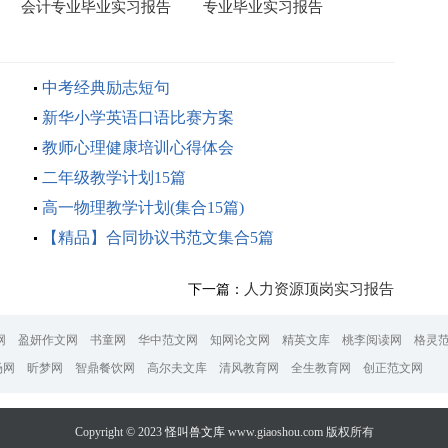
会计专业毕业实习报告
专业毕业实习报告
15篇
中考经典励志短句
新华小学英语口语比赛方案
教师心理健康培训心得体会
二年级教学计划15篇
高一物理教学计划(集合15篇)
【精品】合同协议书范文集合5篇
人力资源顶岗实习报告
下一篇：
网
盈妍作文网
书童网
华中范文网
知网论文网
精英文库
桃李阅读网
格灵
场网
昕梦网
智鼎餐饮网
高尔夫文库
清风教育网
全生教育网
创正范文网
Copyright © 2023
怪叫兽文库
www.giaoshou.com 版权所有