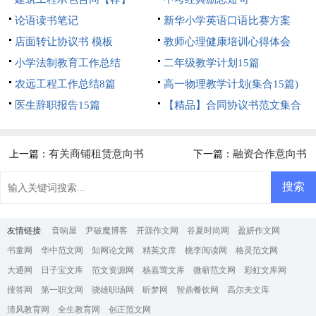
论语读书笔记
新华小学英语口语比赛方案
店面转让协议书 模板
教师心理健康培训心得体会
小学法制教育工作总结
二年级教学计划15篇
农远工程工作总结8篇
高一物理教学计划(集合15篇)
医生辞职报告15篇
【精品】合同协议书范文集合
5篇
有关商铺租赁意向书
融资合作意向书
上一篇：
下一篇：
友情链接
:
音响屋
尹破魔博客
开源作文网
谷夏时尚网
盈妍作文网
书童网
华中范文网
知网论文网
精英文库
桃李阅读网
格灵范文网
大通网
日子宝文库
范文资源网
杨嘉莺文库
微蕲范文网
彩虹文库网
搜答网
第一职文网
骁雄职场网
昕梦网
智鼎餐饮网
高尔夫文库
清风教育网
全生教育网
创正范文网