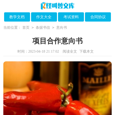
教学文档
作文大全
考试资料
合同协议
>
>
当前位置：
首页
条据书信
意向书
项目合作意向书
时间：2023-04-18 21:17:02
阅读全文
下载本文