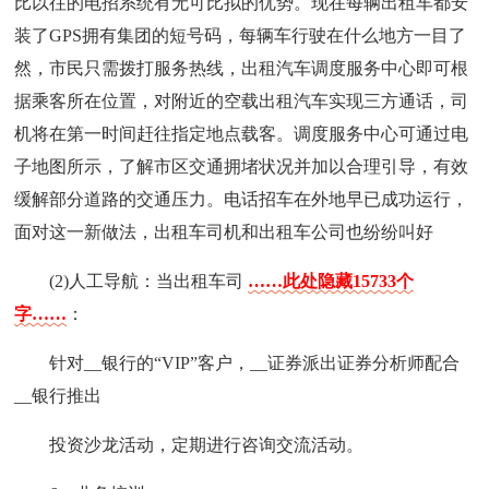
比以往的电招系统有无可比拟的优势。现在每辆出租车都安
装了GPS拥有集团的短号码，每辆车行驶在什么地方一目了
然，市民只需拨打服务热线，出租汽车调度服务中心即可根
据乘客所在位置，对附近的空载出租汽车实现三方通话，司
机将在第一时间赶往指定地点载客。调度服务中心可通过电
子地图所示，了解市区交通拥堵状况并加以合理引导，有效
缓解部分道路的交通压力。电话招车在外地早已成功运行，
面对这一新做法，出租车司机和出租车公司也纷纷叫好
(2)人工导航：当出租车司
……此处隐藏15733个
字……
：
针对__银行的“VIP”客户，__证券派出证券分析师配合
__银行推出
投资沙龙活动，定期进行咨询交流活动。