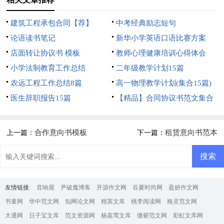
建筑工程承包合同【荐】
中考经典励志短句
论语读书笔记
新华小学英语口语比赛方案
店面转让协议书 模板
教师心理健康培训心得体会
小学法制教育工作总结
二年级教学计划15篇
农远工程工作总结8篇
高一物理教学计划(集合15篇)
医生辞职报告15篇
【精品】合同协议书范文集合
5篇
合作意向书模板
租赁意向书范本
上一篇：
下一篇：
友情链接
:
音响屋
尹破魔博客
开源作文网
谷夏时尚网
盈妍作文网
书童网
华中范文网
知网论文网
精英文库
桃李阅读网
格灵范文网
大通网
日子宝文库
范文资源网
杨嘉莺文库
微蕲范文网
彩虹文库网