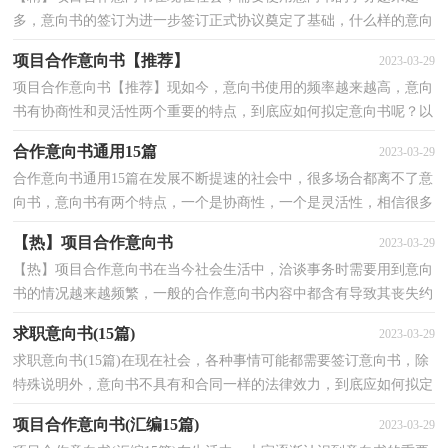
多，意向书的签订为进一步签订正式协议奠定了基础，什么样的意向
书才是有效的呢？下面是小编为大家整理的项目合作意向...
项目合作意向书【推荐】
2023-03-29
项目合作意向书【推荐】现如今，意向书使用的频率越来越高，意向
书有协商性和灵活性两个重要的特点，到底应如何拟定意向书呢？以
下是小编为大家收集的项目合作意向书，欢迎阅读与收藏...
合作意向书通用15篇
2023-03-29
合作意向书通用15篇在发展不断提速的社会中，很多场合都离不了意
向书，意向书有两个特点，一个是协商性，一个是灵活性，相信很多
朋友都对拟意向书感到非常苦恼吧，下面是小编为大家整理...
【热】项目合作意向书
2023-03-29
【热】项目合作意向书在当今社会生活中，洽谈事务时需要用到意向
书的情况越来越频繁，一般的合作意向书内容中都含有导致其丧失约
束力的条款，拟起意向书来就毫无头绪？以下是小编精...
求职意向书(15篇)
2023-03-29
求职意向书(15篇)在现在社会，各种事情可能都需要签订意向书，除
特殊说明外，意向书不具有和合同一样的法律效力，到底应如何拟定
意向书呢？下面是小编帮大家整理的求职意向书，仅供参考...
项目合作意向书(汇编15篇)
2023-03-29