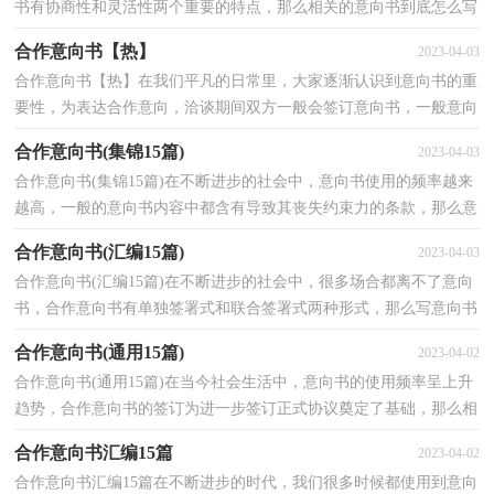
书有协商性和灵活性两个重要的特点，那么相关的意向书到底怎么写
呢？以下是小编帮大家整理的合作意向书，欢迎阅读与收...
合作意向书【热】
2023-04-03
合作意向书【热】在我们平凡的日常里，大家逐渐认识到意向书的重
要性，为表达合作意向，洽谈期间双方一般会签订意向书，一般意向
书是怎么起草的呢？下面是小编精心整理的合作意向书，仅...
合作意向书(集锦15篇)
2023-04-03
合作意向书(集锦15篇)在不断进步的社会中，意向书使用的频率越来
越高，一般的意向书内容中都含有导致其丧失约束力的条款，那么意
向书怎么写才能发挥它最大的作用呢？下面是小编收集...
合作意向书(汇编15篇)
2023-04-03
合作意向书(汇编15篇)在不断进步的社会中，很多场合都离不了意向
书，合作意向书有单独签署式和联合签署式两种形式，那么写意向书
真的很难吗？以下是小编帮大家整理的合作意向书，欢迎...
合作意向书(通用15篇)
2023-04-02
合作意向书(通用15篇)在当今社会生活中，意向书的使用频率呈上升
趋势，合作意向书的签订为进一步签订正式协议奠定了基础，那么相
关的意向书到底怎么写呢？下面是小编为大家整理的合...
合作意向书汇编15篇
2023-04-02
合作意向书汇编15篇在不断进步的时代，我们很多时候都使用到意向