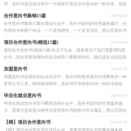
书，意向书是洽谈过程中一方或双方表达合作意向的一种文体。想必
许多人都在为如何写好意向书而烦恼吧，以下是小编...
合作意向书集锦15篇
2023-04-02
合作意向书集锦15篇在现实社会中，意向书起到的作用越来越大，合
作意向书有两个特点，一个是协商性，一个是灵活性，那么写意向书
真的很难吗？以下是小编收集整理的合作意向书，仅供参考，大...
项目合作意向书(精选15篇)
2023-04-02
项目合作意向书(精选15篇)在当下社会，很多情况下我们需要用到意
向书，意向书有协商性和灵活性两个重要的特点，我们该怎么拟定意
向书呢？下面是小编帮大家整理的项目合作意向书，欢迎...
加盟意向书
2023-03-29
加盟意向书在现在的社会生活中，意向书的使用成为办理事务的一种
常用文书工具，除特殊说明外，意向书不具有和合同一样的法律效
力，想必许多人都在为如何写好意向书而烦恼吧，以下是小...
毕业生就业意向书
2023-03-29
毕业生就业意向书在不断进步的社会中，意向书起到的作用越来越
大，需要注意的是法律并没有对意向书的效力作出规定，那么写意向
书真的很难吗？下面是小编帮大家整理的毕业生就业意向...
【精】项目合作意向书
2023-03-29
【精】项目合作意向书在现在社会，需要使用意向书的事务越来越