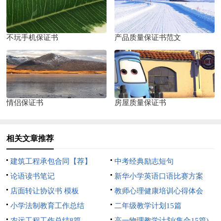
不玩手机保证书
产品质量保证书范文
情侣保证书
房屋质量保证书
相关文章推荐
建筑工程承包合同【荐】
中考经典励志短句
论语读书笔记
新华小学英语口语比赛方案
店面转让协议书 模板
教师心理健康培训心得体会
小学法制教育工作总结
二年级教学计划15篇
农远工程工作总结8篇
高一物理教学计划(集合15篇)