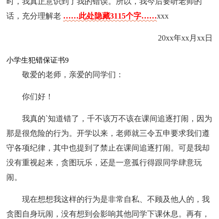
时，我真正意识到了我的错误。所以，我今后要听老师的
话，充分理解老
……此处隐藏3115个字……
xxx
20xx年xx月xx日
小学生犯错保证书9
敬爱的老师，亲爱的同学们：
你们好！
我真的`知道错了，千不该万不该在课间追逐打闹，因为
那是很危险的行为。开学以来，老师就三令五申要求我们遵
守各项纪律，其中也提到了禁止在课间追逐打闹。可是我却
没有重视起来，贪图玩乐，还是一意孤行得跟同学肆意玩
闹。
现在想想我这样的行为是非常自私、不顾及他人的，我
贪图自身玩闹，没有想到会影响其他同学下课休息。再有，